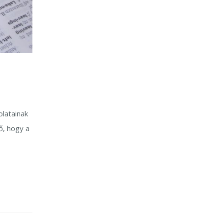
olatainak
ő, hogy a