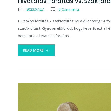
Hivatalos Fordítás vs. Szakfor
2023.07.27.
0 Comments
Hivatalos fordítás – szakfordítás: Mi a különbség? A fo
szakfordítást. Gyakran előfordul, hogy keverik ezt a ké
bemutatja a hivatalos fordítás …
READ MORE