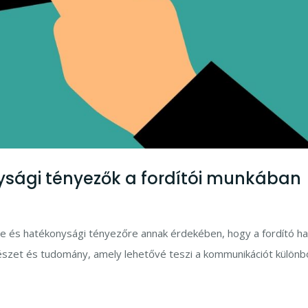
ysági tényezők a fordítói munkában
e és hatékonysági tényezőre annak érdekében, hogy a fordító h
vészet és tudomány, amely lehetővé teszi a kommunikációt külön