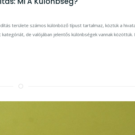
dítás: Mi A Különbség?
rdítás területe számos különböző típust tartalmaz, köztük a hivat
t kategóriát, de valójában jelentős különbségek vannak közöttük. E