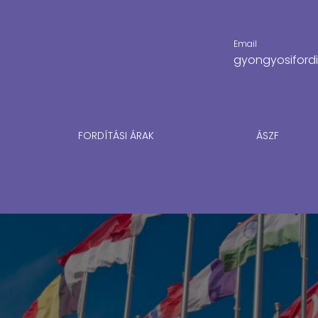
Email
gyongyosiford
FORDÍTÁSI ÁRAK
ÁSZF