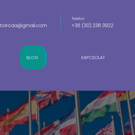
Telefon
itoiroda@gmail.com
+36 (30) 238 3922
BLOG
KAPCSOLAT