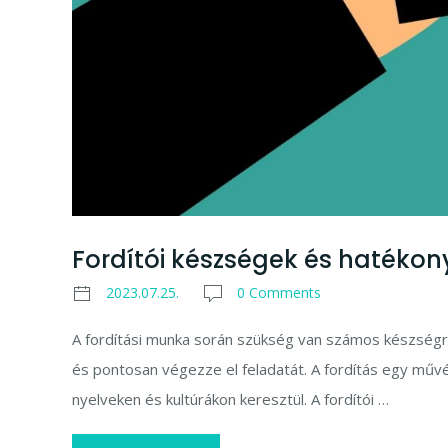
Fordítói készségek és hatékon
2023.07.25.
0 Comments
A fordítási munka során szükség van számos készségr
és pontosan végezze el feladatát. A fordítás egy mű
nyelveken és kultúrákon keresztül. A fordítói …