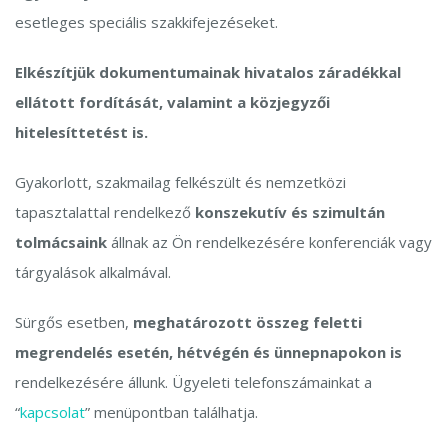
esetleges speciális szakkifejezéseket.
Elkészítjük dokumentumainak hivatalos záradékkal
ellátott fordítását, valamint a közjegyzői
hitelesíttetést is.
Gyakorlott, szakmailag felkészült és nemzetközi
tapasztalattal rendelkező
konszekutív és szimultán
tolmácsaink
állnak az Ön rendelkezésére konferenciák vagy
tárgyalások alkalmával.
Sürgős esetben,
meghatározott összeg feletti
megrendelés esetén, hétvégén és ünnepnapokon is
rendelkezésére állunk. Ügyeleti telefonszámainkat a
“
kapcsolat
” menüpontban találhatja.