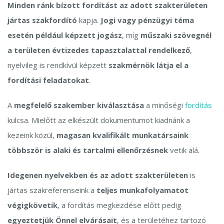
Minden ránk bízott fordítást az adott szakterületen
jártas szakfordító
kapja.
Jogi vagy pénzügyi téma
esetén például képzett jogász
, míg
műszaki szövegnél
a területen évtizedes tapasztalattal rendelkező
,
nyelvileg is rendkívül képzett
szakmérnök látja el a
fordítási feladatokat
.
A
megfelelő szakember kiválasztása
a minőségi
fordítás
kulcsa. Mielőtt az elkészült dokumentumot kiadnánk a
kezeink közül,
magasan kvalifikált munkatársaink
többször is alaki és tartalmi ellenőrzésnek
vetik alá.
Idegenen nyelvekben és az adott szakterületen
is
jártas szakreferenseink a
teljes munkafolyamatot
végigkövetik
, a fordítás megkezdése előtt pedig
egyeztetjük Önnel elvárásait
, és a területéhez tartozó