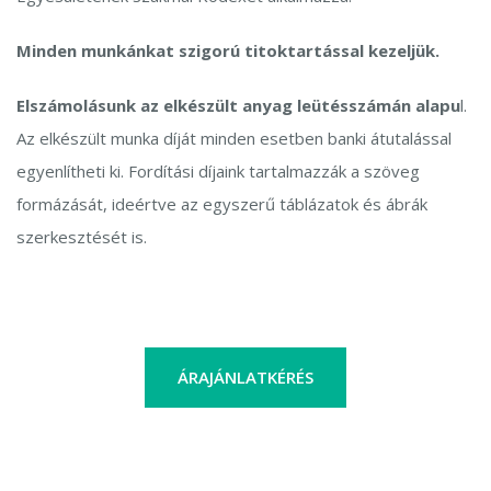
Minden munkánkat szigorú titoktartással kezeljük.
Elszámolásunk az elkészült anyag leütésszámán alapu
l.
Az elkészült munka díját minden esetben banki átutalással
egyenlítheti ki. Fordítási díjaink tartalmazzák a szöveg
formázását, ideértve az egyszerű táblázatok és ábrák
szerkesztését is.
ÁRAJÁNLATKÉRÉS