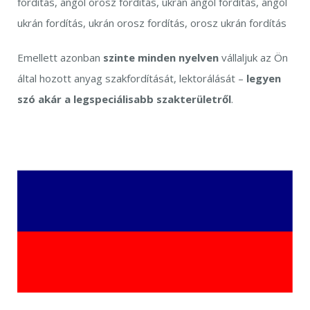
fordítás, angol orosz fordítás, ukrán angol fordítás, angol
ukrán fordítás, ukrán orosz fordítás, orosz ukrán fordítás
Emellett azonban
szinte minden nyelven
vállaljuk az Ön
által hozott anyag szakfordítását, lektorálását –
legyen
szó akár a legspeciálisabb szakterületről
.