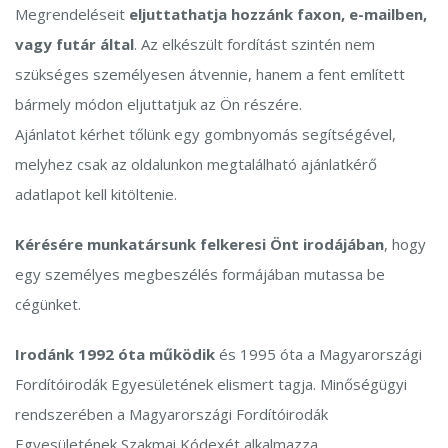
Megrendeléseit
eljuttathatja hozzánk faxon, e-mailben,
vagy futár által
. Az elkészült fordítást szintén nem
szükséges személyesen átvennie, hanem a fent említett
bármely módon eljuttatjuk az Ön részére.
Ajánlatot kérhet tőlünk egy gombnyomás segítségével,
melyhez csak az oldalunkon megtalálható ajánlatkérő
adatlapot kell kitöltenie.
Kérésére munkatársunk felkeresi Önt irodájában
, hogy
egy személyes megbeszélés formájában mutassa be
cégünket.
Irodánk 1992 óta működik
és 1995 óta a Magyarországi
Fordítóirodák Egyesületének elismert tagja. Minőségügyi
rendszerében a Magyarországi Fordítóirodák
Egyesületének Szakmai Kódexét alkalmazza.