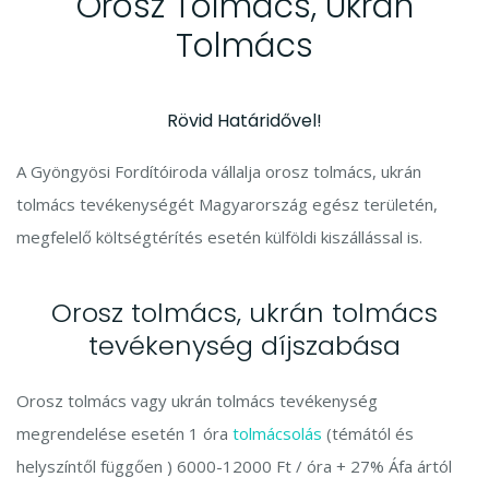
Orosz Tolmács, Ukrán
Tolmács
Rövid Határidővel!
A Gyöngyösi Fordítóiroda vállalja orosz tolmács, ukrán
tolmács tevékenységét Magyarország egész területén,
megfelelő költségtérítés esetén külföldi kiszállással is.
Orosz tolmács, ukrán tolmács
tevékenység díjszabása
Orosz tolmács vagy ukrán tolmács tevékenység
megrendelése esetén 1 óra
tolmácsolás
(témától és
helyszíntől függően ) 6000-12000 Ft / óra + 27% Áfa ártól