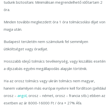
tudunk biztosítani. Minimálisan megrendelhető időtartam 2
óra.
Minden további megkezdett óra 1 óra tolmácsolási díjat von
maga után.
Budapest területén nem számolunk fel semmilyen
útiköltséget vagy óradíjat.
Hosszabb idejű tolmács tevékenység, vagy kiszállás esetén
a díjszabás egyéni megállapodás alapján történik.
Ha az orosz tolmács vagy ukrán tolmács nem magyar,
hanem valamilyen más európai nyelvre kell fordítson (például
orosz –
angol
, orosz – német, orosz – francia stb.) ebben az
esetben az ár 8000-16000 Ft / óra + 27% Áfa.