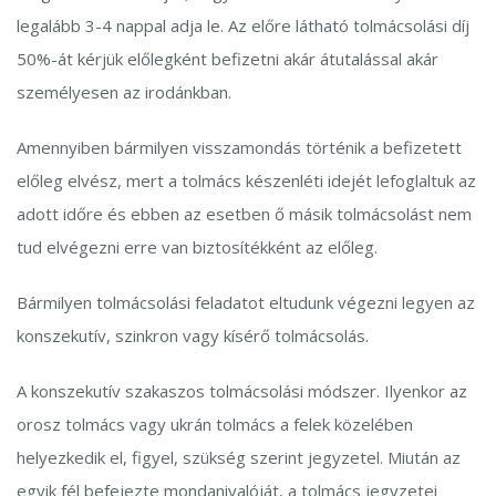
legalább 3-4 nappal adja le. Az előre látható tolmácsolási díj
50%-át kérjük előlegként befizetni akár átutalással akár
személyesen az irodánkban.
Amennyiben bármilyen visszamondás történik a befizetett
előleg elvész, mert a tolmács készenléti idejét lefoglaltuk az
adott időre és ebben az esetben ő másik tolmácsolást nem
tud elvégezni erre van biztosítékként az előleg.
Bármilyen tolmácsolási feladatot eltudunk végezni legyen az
konszekutív, szinkron vagy kísérő tolmácsolás.
A konszekutív szakaszos tolmácsolási módszer. Ilyenkor az
orosz tolmács vagy ukrán tolmács a felek közelében
helyezkedik el, figyel, szükség szerint jegyzetel. Miután az
egyik fél befejezte mondanivalóját, a tolmács jegyzetei