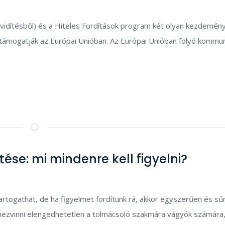
övidítésből) és a Hiteles Fordítások program két olyan kezdemén
 támogatják az Európai Unióban. Az Európai Unióban folyó kommun
öltése: mi mindenre kell figyelni?
at tartogathat, de ha figyelmet fordítunk rá, akkor egyszerűen és sű
ghezvinni elengedhetetlen a tolmácsoló szakmára vágyók számára