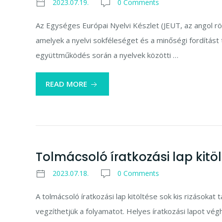
2023.07.19.
0 Comments
Az Egységes Európai Nyelvi Készlet (JEUT, az angol r
amelyek a nyelvi sokféleséget és a minőségi fordítást
együttműködés során a nyelvek közötti …
READ MORE
Tolmácsoló íratkozási lap kit
2023.07.18.
0 Comments
A tolmácsoló íratkozási lap kitöltése sok kis rizások
vegzíthetjük a folyamatot. Helyes íratkozási lapot vé