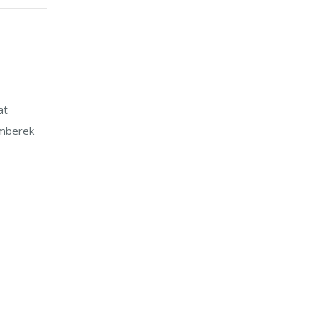
at
emberek