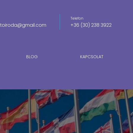
Telefon
itoiroda@gmail.com
+36 (30) 238 3922
BLOG
KAPCSOLAT