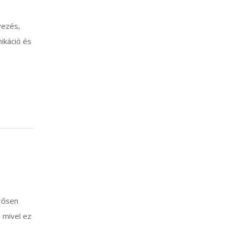
yezés,
ikáció és
rősen
, mivel ez