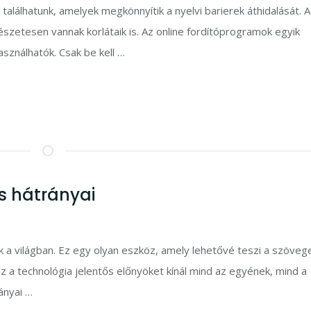
lálhatunk, amelyek megkönnyítik a nyelvi barierek áthidalását. A
zetesen vannak korlátaik is. Az online fordítóprogramok egyik
ználhatók. Csak be kell …
és hátrányai
ik a világban. Ez egy olyan eszköz, amely lehetővé teszi a szöveg
 a technológia jelentős előnyöket kínál mind az egyének, mind a
ányai …