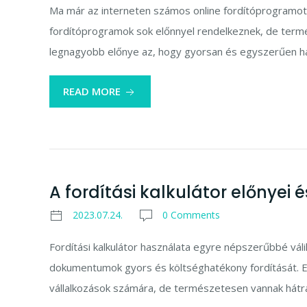
Ma már az interneten számos online fordítóprogramot ta
fordítóprogramok sok előnnyel rendelkeznek, de termés
legnagyobb előnye az, hogy gyorsan és egyszerűen has
READ MORE
A fordítási kalkulátor előnyei 
2023.07.24.
0 Comments
Fordítási kalkulátor használata egyre népszerűbbé vál
dokumentumok gyors és költséghatékony fordítását. Ez
vállalkozások számára, de természetesen vannak hátr